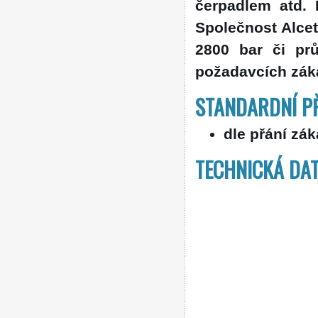
čerpadlem atd. 
Společnost Alce
2800 bar či prů
požadavcích zák
STANDARDNÍ PŘ
dle přání zá
TECHNICKÁ DAT