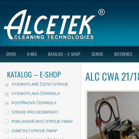
ÚVOD
O NÁS
KATALOG – E-SHOP
SERVIS
REFERENCE
KATALOG – E-SHOP
ALC CWA 21/1
VYSOKOTLAKÉ ČISTICÍ STROJE
VYSOKOTLAKÁ ČERPADLA
POSTŘIKOVÁ ČERPADLA
STROJE PRO DESINFEKCI
PODLAHOVÉ MYCÍ STROJE FIMAP
ZAMETACÍ STROJE FIMAP