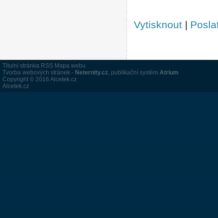
Vytisknout
|
Posla
Titulní stránka
RSS
Mapa webu
Tvorba webových stránek
-
Neternity.cz
,
publikační systém
Atrium
Copyright © 2016 Alcetek.cz
Alcetek.cz