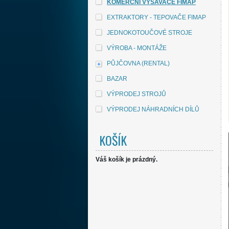
KOMERČNÍ VYSAVAČE FIMAP
EXTRAKTORY - TEPOVAČE FIMAP
JEDNOKOTOUČOVÉ STROJE
VÝROBA - MONTÁŽE
PŮJČOVNA (RENTAL)
BAZAR
VÝPRODEJ STROJŮ
VÝPRODEJ NÁHRADNÍCH DÍLŮ
KOŠÍK
Váš košík je prázdný.