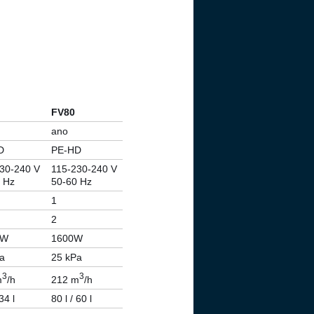
FV80
ano
D
PE-HD
30-240 V
115-230-240 V
 Hz
50-60 Hz
1
2
 W
1600W
a
25 kPa
3
3
m
/h
212 m
/h
34 l
80 l / 60 l