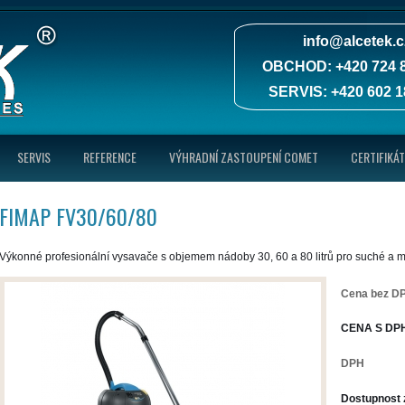
info@alcetek.c
OBCHOD: +420 724 8
SERVIS: +420 602 1
SERVIS
REFERENCE
VÝHRADNÍ ZASTOUPENÍ COMET
CERTIFIKÁ
FIMAP FV30/60/80
Výkonné profesionální vysavače s objemem nádoby 30, 60 a 80 litrů pro suché a 
Cena bez D
CENA S DP
DPH
Dostupnost 