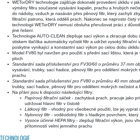
WETorDRY technologie zajišťuje dokonalé provedení úklidu v jak
výměny filtru současné vysávání kapalin, prachu a hrubých nečis
do nádoby, vzduch je nasáván přes pěnový filtr, který zachytí zb
filtrační patronu, která oddělí prach. Nakonec se naprosto čistý 
technologii WETorDRY nemusí obsluha přerušovat práci z důvodu 
jiné řešení.
Technologie AUTO-CLEAN zlepšuje sací výkon a zkracuje dobu 
stiskem tlačítka automaticky vyčistit filtr a udržet vysoký filtr
poskytne vynikající a konstantní sací výkon po celou dobu úklid
Model FV80 byl navržen pro použití s přední sací lištou, která j
ploch
Standardní sada příslušenství pro FV30/60 o průměru 37 mm o
vysávání, trubky, sací hadice, pěnový filtr pro oddělení mokrých n
prachu
Standardní sada příslušenství pro FV80 o průměru 40 mm obsah
trubky, sací hadice, pěnový filtr pro oddělení mokrých nečistot a 
Na přání jsou k dispozici následující filtry:
Papírový filtrační sáček
- zachytává prach, pracuje jako pr
udržovat hlavní filtr v čistotě
Látkový filtr
- vhodný pro všeobecné použití, lze jej vyprat 
Nylonový filtr
- voděodolný filtr s hladkým povrchem, který 
Vysoce účinné HEPA filtry
- zlepšují filtrační výkon, jsou 
přítomností velmi jemného prachu
TECHNOLOGIE